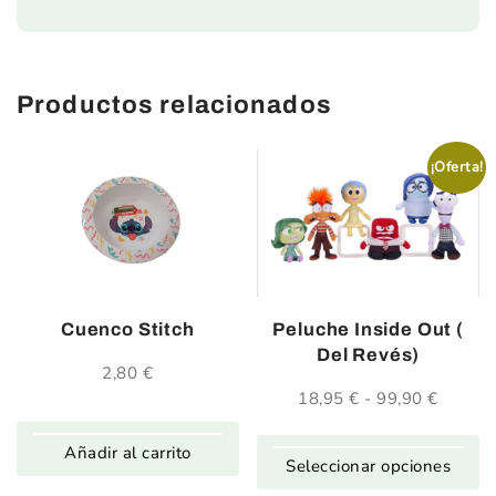
Productos relacionados
¡Oferta!
Cuenco Stitch
Peluche Inside Out (
Del Revés)
2,80
€
18,95
€
-
99,90
€
Rango
de
precios
Añadir al carrito
desde
Seleccionar opciones
18,95 