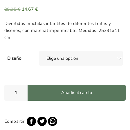
29,95
€
El
14,67
€
El
precio
precio
original
actual
Divertidas mochilas infantiles de diferentes frutas y
era:
es:
diseños, con material impermeable. Medidas: 25x31x11
29,95 €.
14,67 €.
cm.
Diseño
Mochila
Añadir al carrito
Infantil
de
Frutas
cantidad
Compartir: