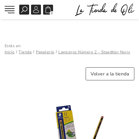
0
Estás en:
Inicio
Tienda
Papelería
Lapiceros Número 2 – Staedtler Noris
Volver a la tienda