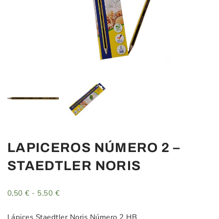
LAPICEROS NÚMERO 2 –
STAEDTLER NORIS
0,50
€
-
5,50
€
Rango
de
precios:
Lápices Staedtler Noris Número 2 HB