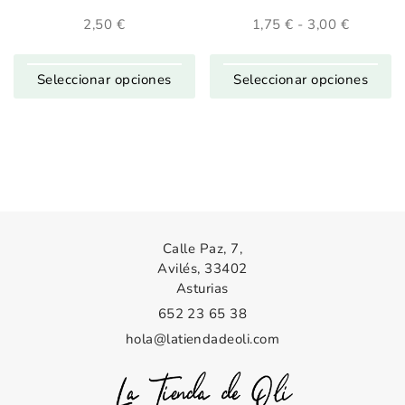
2,50
€
1,75
€
-
3,00
€
Rango
de
precios:
desde
Seleccionar opciones
Seleccionar opciones
1,75 €
hasta
3,00 €
Calle Paz, 7,
Avilés, 33402
Asturias
652 23 65 38
hola@latiendadeoli.com