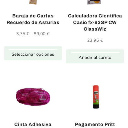
Baraja de Cartas
Calculadora Científica
Recuerdo de Asturias
Casio fx-82SP CW
ClassWiz
3,75
€
-
89,00
€
Rango
de
23,95
€
precios:
desde
Seleccionar opciones
3,75 €
Añadir al carrito
hasta
89,00 €
Cinta Adhesiva
Pegamento Pritt