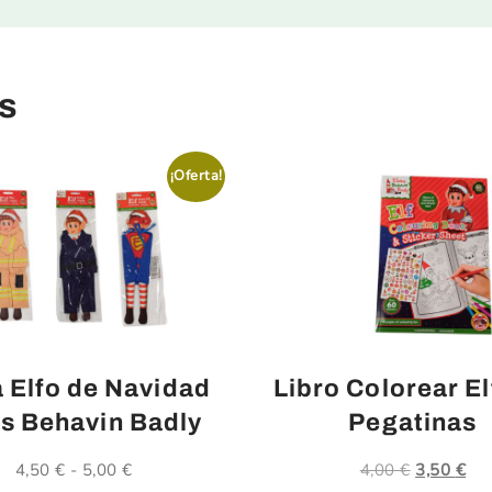
s
¡Oferta!
 Elfo de Navidad
Libro Colorear El
s Behavin Badly
Pegatinas
4,50
€
-
5,00
€
Rango
4,00
€
El
3,50
€
El
de
precio
pre