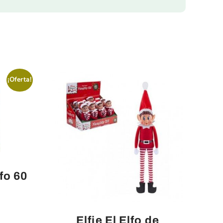
¡Oferta!
fo 60
Elfie El Elfo de
cio