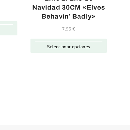
ual
Navidad 30CM «Elves
Behavin’ Badly»
0 €.
7,95
€
Seleccionar opciones