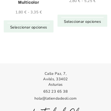
2,80
€
-
5,25
€
Rango
Multicolor
de
precios:
1,80
€
-
3,35
€
Rango
desde
de
2,80 €
Seleccionar opciones
precios:
hasta
desde
Seleccionar opciones
5,25 €
1,80 €
hasta
3,35 €
Calle Paz, 7,
Avilés, 33402
Asturias
652 23 65 38
hola@latiendadeoli.com