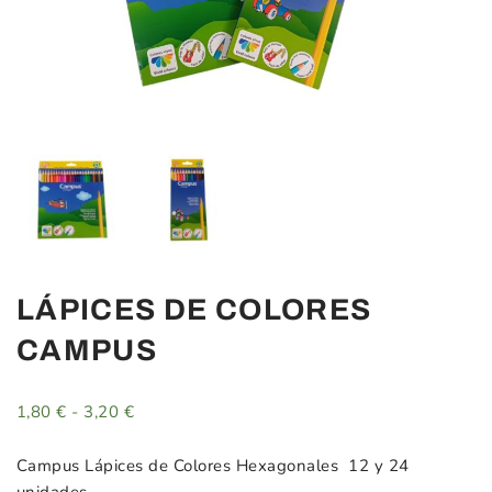
LÁPICES DE COLORES
CAMPUS
1,80
€
-
3,20
€
Rango
de
precios:
Campus Lápices de Colores Hexagonales 12 y 24
desde