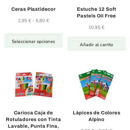
Ceras Plastidecor
Estuche 12 Soft
Pastels Oil Free
2,95
€
-
5,80
€
Rango
de
10,95
€
precios:
desde
Seleccionar opciones
2,95 €
Añadir al carrito
hasta
5,80 €
Carioca Caja de
Lápices de Colores
Rotuladores con Tinta
Alpino
Lavable, Punta Fina,