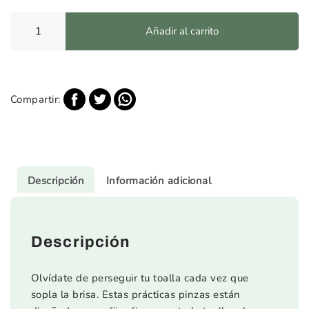
Clip
Añadir al carrito
Toalla
de
Playa
cantidad
Compartir:
Descripción
Información adicional
Descripción
Olvídate de perseguir tu toalla cada vez que
sopla la brisa. Estas prácticas pinzas están