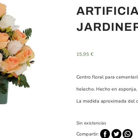
ARTIFICI
JARDINE
15,95
€
Centro floral para cementer
helecho. Hecho en esponja, 
La medida aproximada del c
Sin existencias
Compartir: