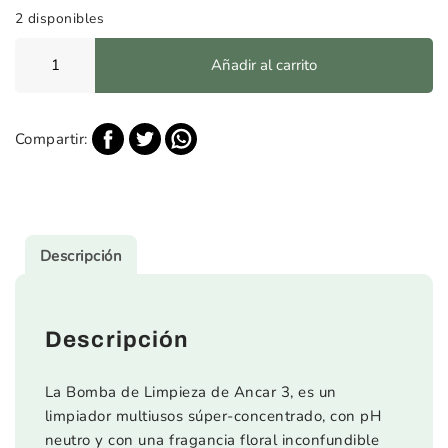
2 disponibles
Bomba
Añadir al carrito
de
Limpieza
de
1
Compartir:
Litro
+
Lanza-
bomba
+
Bayeta
Descripción
Microfibra
cantidad
Descripción
La Bomba de Limpieza de Ancar 3, es un
limpiador multiusos súper-concentrado, con pH
neutro y con una fragancia floral inconfundible