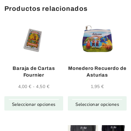
Productos relacionados
Baraja de Cartas
Monedero Recuerdo de
Fournier
Asturias
4,00
€
-
4,50
€
Rango
1,95
€
de
precios:
desde
Seleccionar opciones
Seleccionar opciones
4,00 €
hasta
4,50 €