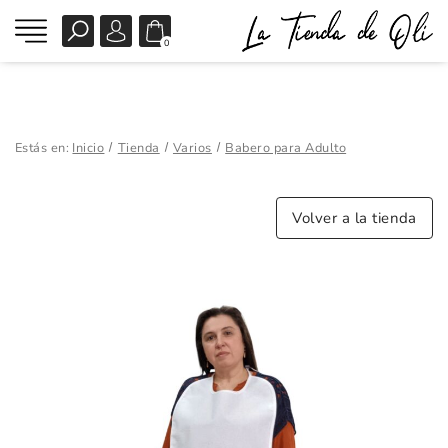
0
Estás en:
Inicio
Tienda
Varios
Babero para Adulto
Volver a la tienda